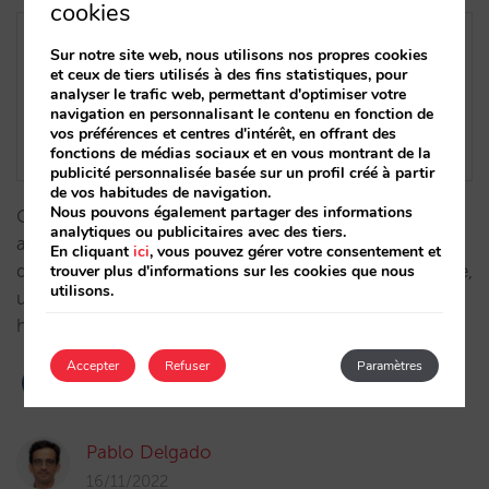
cookies
Sur notre site web, nous utilisons nos propres cookies
et ceux de tiers utilisés à des fins statistiques, pour
analyser le trafic web, permettant d'optimiser votre
navigation en personnalisant le contenu en fonction de
vos préférences et centres d'intérêt, en offrant des
fonctions de médias sociaux et en vous montrant de la
publicité personnalisée basée sur un profil créé à partir
de vos habitudes de navigation.
Nous pouvons également partager des informations
Ce post vous servira de guide pour réaliser une
analytiques ou publicitaires avec des tiers.
analyse rigoureuse du prix moyen net de vos canaux
En cliquant
ici
, vous pouvez gérer votre consentement et
de distribution et connaître ainsi leur rentabilité réelle,
trouver plus d'informations sur les cookies que nous
utilisons.
une belle opportunité d’augmenter le GOP de votre
hôtel sans modifier votre ligne de revenus. …
Accepter
Refuser
Paramètres
Pablo Delgado
16/11/2022