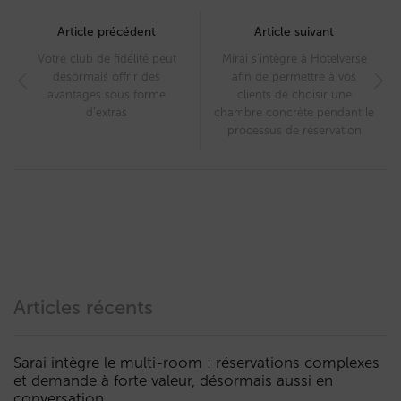
Post
navigation
Article précédent
Article suivant
Votre club de fidélité peut
Mirai s’intègre à Hotelverse
désormais offrir des
afin de permettre à vos
avantages sous forme
clients de choisir une
d’extras
chambre concrète pendant le
processus de réservation
Articles récents
Sarai intègre le multi-room : réservations complexes
et demande à forte valeur, désormais aussi en
conversation