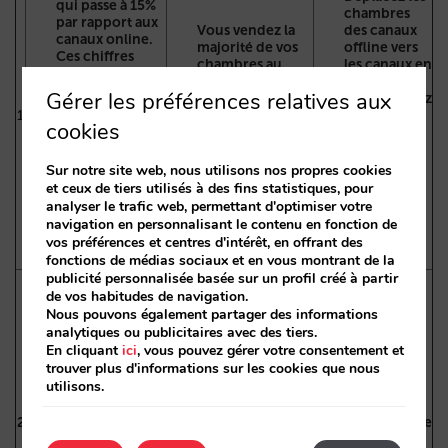
qui passe à 15%
chambres
par rapport aux
Vous vendez la
des canaux
canaux online.
majorité de vos
offline vers
Ces chiffres
chambres au
les canaux en
concernent
travers de
ligne et
souvent des
Gérer les préférences relatives aux
segments/canaux
reconsidérez
hôtels qui n’ont
1
offline et, pour
votre
pas mis à jour
cookies
les chambres que
stratégie
leur stratégie de
vous vendez en
directe en
distribution et
ligne, les OTA
ligne, car il
Sur notre site web, nous utilisons nos propres cookies
qui ne
vous battent
est clair
et ceux de tiers utilisés à des fins statistiques, pour
comprennent
clairement.
qu’elle ne
analyser le trafic web, permettant d'optimiser votre
pas le
fonctionne
navigation en personnalisant le contenu en fonction de
fonctionnement
pas.
vos préférences et centres d'intérêt, en offrant des
de l’écosystème
fonctions de médias sociaux et en vous montrant de la
en ligne.
publicité personnalisée basée sur un profil créé à partir
La part directe
de vos habitudes de navigation.
est d’environ
30% et 32% par
Nous pouvons également partager des informations
rapport aux
analytiques ou publicitaires avec des tiers.
Remettez en
canaux en ligne.
Un excellent
En cliquant
ici
, vous pouvez gérer votre consentement et
question
Il est plus
signe pour un
trouver plus d'informations sur les cookies que nous
votre
probable que
chiffre global
utilisons.
stratégie
ces chiffres se
élevé.
directe en
retrouvent dans
Cependant, ne
2
ligne, car elle
les hôtels de
vous laissez pas
ne