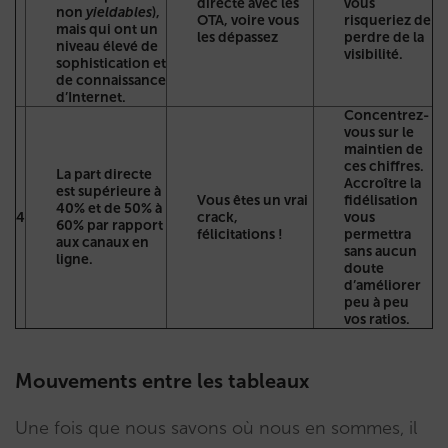
directe avec les
vous
non
yieldables
),
OTA, voire vous
risqueriez de
mais qui ont un
les dépassez
perdre de la
niveau élevé de
visibilité.
sophistication et
de connaissance
d’Internet.
Concentrez-
vous sur le
maintien de
ces chiffres.
La part directe
Accroître la
est supérieure à
Vous êtes un vrai
fidélisation
40% et de 50% à
4
crack,
vous
60% par rapport
félicitations !
permettra
aux canaux en
sans aucun
ligne.
doute
d’améliorer
peu à peu
vos ratios.
Mouvements entre les tableaux
Une fois que nous savons où nous en sommes, il