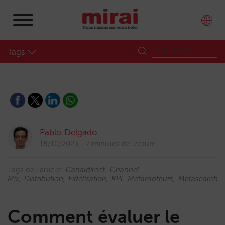
Tags
Pablo Delgado
18/10/2023
7 minutes de lecture
Tags de l'article:
Canaldirect
Channel-
Mix
Distribution
Fidélisation
KPI
Metamoteurs
Metasearch
Comment évaluer le