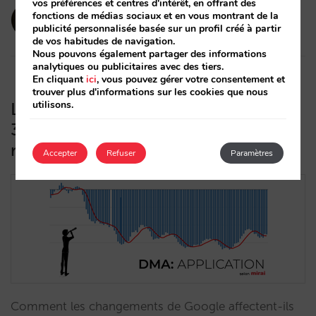
vos préférences et centres d'intérêt, en offrant des
amaialopez
fonctions de médias sociaux et en vous montrant de la
publicité personnalisée basée sur un profil créé à partir
12/06/2024
de vos habitudes de navigation.
Nous pouvons également partager des informations
analytiques ou publicitaires avec des tiers.
En cliquant
ici
, vous pouvez gérer votre consentement et
trouver plus d'informations sur les cookies que nous
utilisons.
L’application du DMA fait chuter de
30% le nombre de clics et de
réservations sur Google Hotel Ads
Accepter
Refuser
Paramètres
Comment les changements de Google affectent-ils