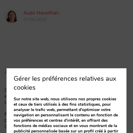
Aude Naveilhan
27/06/2012
Articles récents
Gérer les préférences relatives aux
cookies
Sarai intègre le multi-room : réservations complexes
et demande à forte valeur, désormais aussi en
Sur notre site web, nous utilisons nos propres cookies
conversation
et ceux de tiers utilisés à des fins statistiques, pour
analyser le trafic web, permettant d'optimiser votre
Moins de campagnes, plus d’intelligence : manuel IA
navigation en personnalisant le contenu en fonction de
pour actualiser le marketing digital de votre hôtel
vos préférences et centres d'intérêt, en offrant des
(partie 1)
fonctions de médias sociaux et en vous montrant de la
publicité personnalisée basée sur un profil créé à partir