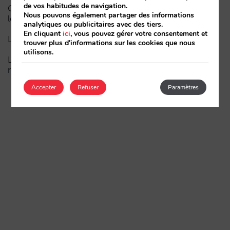
de vos habitudes de navigation.
Comment un hôtel apparaît dans les assistants d’IA :
Nous pouvons également partager des informations
les trois couches de visibilité
analytiques ou publicitaires avec des tiers.
En cliquant
ici
, vous pouvez gérer votre consentement et
La fin de l’ère « Book on Metasearch »
trouver plus d'informations sur les cookies que nous
utilisons.
Le funnel dans l’IA est cassé. La clé pour le réparer
réside dans la phase de considération
Accepter
Refuser
Paramètres