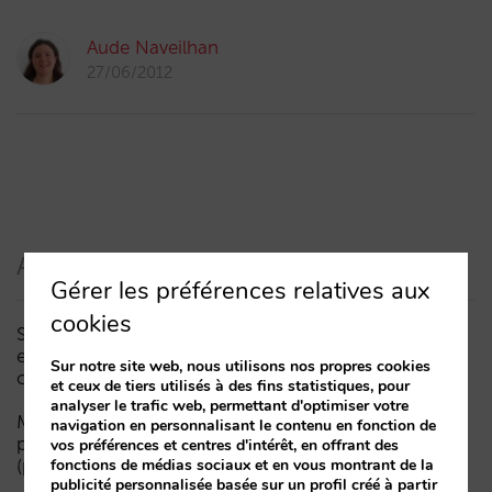
Aude Naveilhan
27/06/2012
Articles récents
Gérer les préférences relatives aux
cookies
Sarai intègre le multi-room : réservations complexes
et demande à forte valeur, désormais aussi en
Sur notre site web, nous utilisons nos propres cookies
conversation
et ceux de tiers utilisés à des fins statistiques, pour
analyser le trafic web, permettant d'optimiser votre
Moins de campagnes, plus d’intelligence : manuel IA
navigation en personnalisant le contenu en fonction de
pour actualiser le marketing digital de votre hôtel
vos préférences et centres d'intérêt, en offrant des
(partie 1)
fonctions de médias sociaux et en vous montrant de la
publicité personnalisée basée sur un profil créé à partir