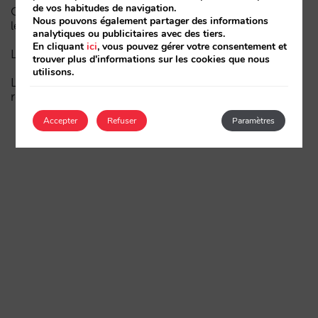
de vos habitudes de navigation.
Comment un hôtel apparaît dans les assistants d’IA :
Nous pouvons également partager des informations
les trois couches de visibilité
analytiques ou publicitaires avec des tiers.
En cliquant
ici
, vous pouvez gérer votre consentement et
La fin de l’ère « Book on Metasearch »
trouver plus d'informations sur les cookies que nous
utilisons.
Le funnel dans l’IA est cassé. La clé pour le réparer
réside dans la phase de considération
Accepter
Refuser
Paramètres