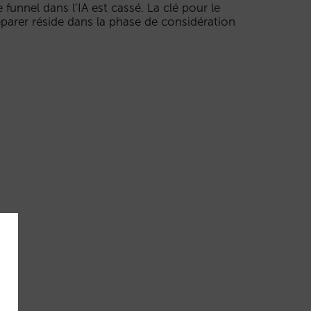
e funnel dans l’IA est cassé. La clé pour le
éparer réside dans la phase de considération