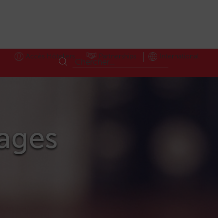
Accès Hôteliers
Partnerships
International
sages