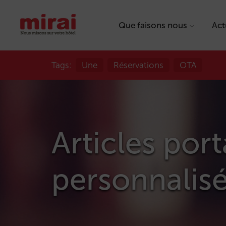
Que faisons nous
Act
Tags:
Une
Réservations
OTA
Articles por
personnalis