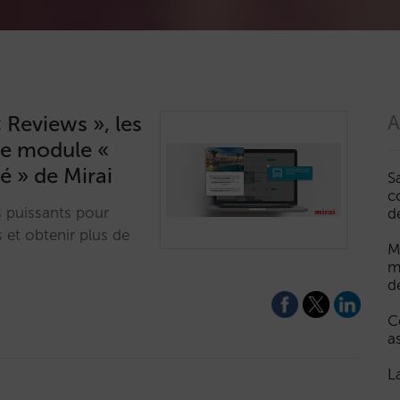
 Reviews », les
A
le module «
é » de Mirai
S
c
 puissants pour
d
 et obtenir plus de
M
m
d
C
a
L