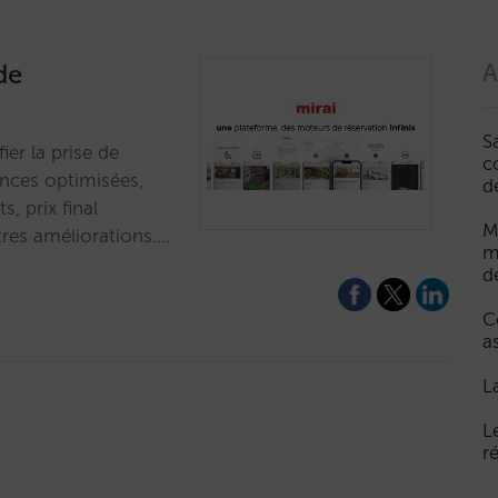
de
A
S
ier la prise de
c
mances optimisées,
d
s, prix final
M
tres améliorations.…
m
d
C
a
L
L
r