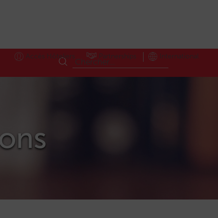
Accès Hôteliers
Partnerships
International
ions