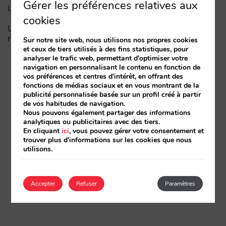
Gérer les préférences relatives aux
La fin de l’ère « Book on Metasearch »
cookies
Le funnel dans l’IA est cassé. La clé pour le réparer
réside dans la phase de considération
Sur notre site web, nous utilisons nos propres cookies
et ceux de tiers utilisés à des fins statistiques, pour
analyser le trafic web, permettant d'optimiser votre
navigation en personnalisant le contenu en fonction de
vos préférences et centres d'intérêt, en offrant des
fonctions de médias sociaux et en vous montrant de la
publicité personnalisée basée sur un profil créé à partir
de vos habitudes de navigation.
Nous pouvons également partager des informations
analytiques ou publicitaires avec des tiers.
En cliquant
ici
, vous pouvez gérer votre consentement et
trouver plus d'informations sur les cookies que nous
utilisons.
Accepter
Refuser
Paramètres