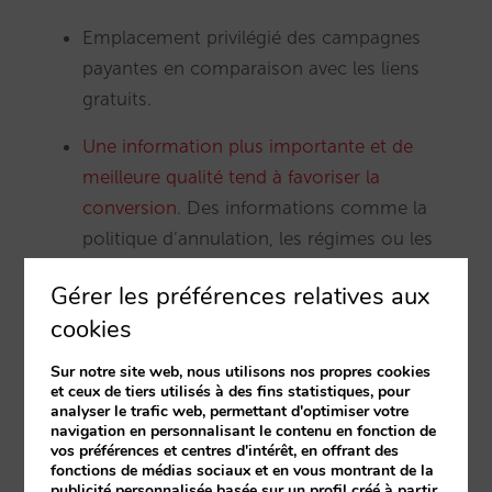
Emplacement privilégié des campagnes
payantes en comparaison avec les liens
gratuits.
Une information plus importante et de
meilleure qualité tend à favoriser la
conversion
. Des informations comme la
politique d’annulation, les régimes ou les
services mis en avant comme le Wifi, ne sont
Gérer les préférences relatives aux
présents que dans les liens payants.
cookies
Aspect plus attractif grâce aux
photos des
Sur notre site web, nous utilisons nos propres cookies
chambres
. Une caractéristique unique
et ceux de tiers utilisés à des fins statistiques, pour
également des annonces.
analyser le trafic web, permettant d'optimiser votre
navigation en personnalisant le contenu en fonction de
vos préférences et centres d'intérêt, en offrant des
4 espaces disponibles par rapport à un grand
fonctions de médias sociaux et en vous montrant de la
nombre dans la section gratuit, ce qui réduit
publicité personnalisée basée sur un profil créé à partir