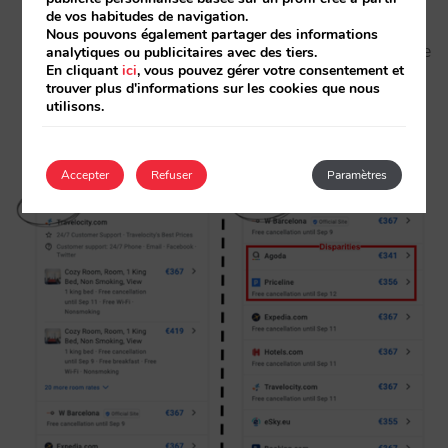
de vos habitudes de navigation.
l’impact des disparités provoquées par les
Nous pouvons également partager des informations
OTA. En d’autres termes, la probabilité qu’une
analytiques ou publicitaires avec des tiers.
En cliquant
ici
, vous pouvez gérer votre consentement et
OTA apparaisse avec un tarif inférieur est
trouver plus d'informations sur les cookies que nous
utilisons.
supérieure lorsque le client clique sur « voir
plus de tarifs ».
Accepter
Refuser
Paramètres