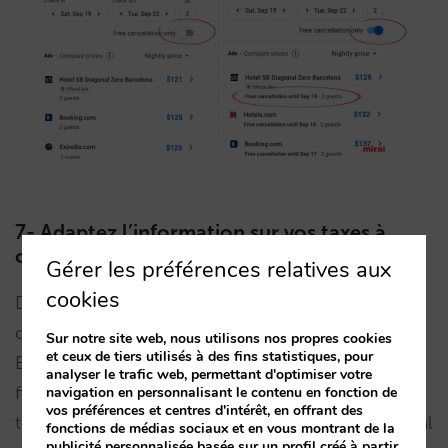
7- Adaptez l’information sur vos taxes à
chaque point de vente (POS) de Google.
Gérer les préférences relatives aux
cookies
Dans des pays comme les USA, l’habitude est
d’afficher des prix hors taxes. En revanche, en
Sur notre site web, nous utilisons nos propres cookies
et ceux de tiers utilisés à des fins statistiques, pour
Europe, la pratique courante est d’indiquer le prix
analyser le trafic web, permettant d'optimiser votre
final taxes comprises (TVA et taxes/impôts locaux
navigation en personnalisant le contenu en fonction de
vos préférences et centres d'intérêt, en offrant des
tel que taxe de séjour). Si cette “ventilation” est mal
fonctions de médias sociaux et en vous montrant de la
publicité personnalisée basée sur un profil créé à partir