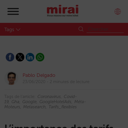
Tags
Pablo Delgado
23/06/2020
2 minutes de lecture
Tags de l'article:
Coronavirus
Covid-
19
Gha
Google
GoogleHotelAds
Méta-
Moteurs
Metasearch
Tarifs_flexibles