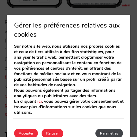
Pour montrer vos tarifs flexibles sur Hotel Ads et
Gérer les préférences relatives aux
vous assurer qu’ils ne disparaissent pas lorsque ce
cookies
filtre est activé, vous devez vérifier que votre
Sur notre site web, nous utilisons nos propres cookies
“integration partner” soit capable d’envoyer
et ceux de tiers utilisés à des fins statistiques, pour
analyser le trafic web, permettant d'optimiser votre
l’information concernant la politique d’annulation
navigation en personnalisant le contenu en fonction de
de chaque tarif à Hotel Ads. Chez
Mirai, nous le
vos préférences et centres d'intérêt, en offrant des
fonctions de médias sociaux et en vous montrant de la
faisons depuis déjà trois ans
. Cette amélioration
publicité personnalisée basée sur un profil créé à partir
de vos habitudes de navigation.
s’allie à la
récente incorporation de photos des
Nous pouvons également partager des informations
chambres dans les résultats
ou encore à la
analytiques ou publicitaires avec des tiers.
En cliquant
ici
, vous pouvez gérer votre consentement et
possibilité de voir le prix par nuit ou le total du
trouver plus d'informations sur les cookies que nous
utilisons.
séjour (impôts et taxes inclus)
.
Trivago et Tripadvisor le montraient
Accepter
Refuser
Paramètres