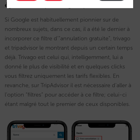
également depuis longtemps
Si Google est habituellement pionnier sur de
nombreux sujets, dans ce cas, il a été le dernier à
incorporer ce filtre d’”annulation gratuite”, trivago
et tripadvisor le montrant depuis un certain temps
déjà. Trivago est celui qui, intelligemment, lui a
donné le plus de visibilité et en quelques clicks
vous filtrez uniquement les tarifs flexibles. En
revanche, sur TripAdvisor il est nécessaire d’aller à
l’option “filtres” pour accéder à ce filtre; celui-ci
étant malgré tout le premier de ceux disponibles.