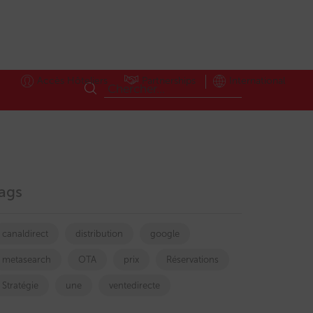
Accès Hôteliers
Partnerships
International
ags
canaldirect
distribution
google
metasearch
OTA
prix
Réservations
Stratégie
une
ventedirecte