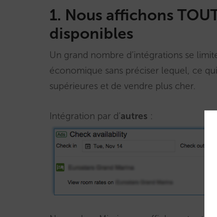
1. Nous affichons TOU
disponibles
Un grand nombre d’intégrations se limiten
économique sans préciser lequel, ce qu
supérieures et de vendre plus cher.
Intégration par d’
autres
: