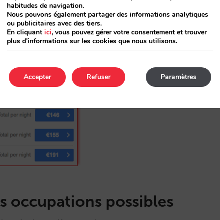
les chambres disponibles à la vente en
habitudes de navigation.
Nous pouvons également partager des informations analytiques
ou publicitaires avec des tiers.
En cliquant
ici
, vous pouvez gérer votre consentement et trouver
plus d'informations sur les cookies que nous utilisons.
Accepter
Refuser
Paramètres
s occupations possibles