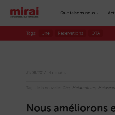
Que faisons nous
Act
Tags:
Une
Réservations
OTA
31/08/2017
4 minutes
Tags de la nouvelle:
Gha
Metamoteurs
Metasear
Nous améliorons 