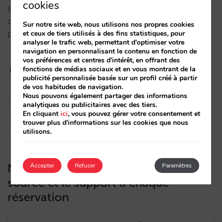
cookies
faute de contrôler le prix et en permettant à d’autres
canaux de vendre moins cher que vous sur votre
Sur notre site web, nous utilisons nos propres cookies
propre site internet ?…
et ceux de tiers utilisés à des fins statistiques, pour
analyser le trafic web, permettant d'optimiser votre
navigation en personnalisant le contenu en fonction de
vos préférences et centres d'intérêt, en offrant des
fonctions de médias sociaux et en vous montrant de la
publicité personnalisée basée sur un profil créé à partir
de vos habitudes de navigation.
Nous pouvons également partager des informations
Pablo Sánchez
analytiques ou publicitaires avec des tiers.
24/01/2023
En cliquant
ici
, vous pouvez gérer votre consentement et
trouver plus d'informations sur les cookies que nous
utilisons.
Nous incorporons l’information sur la
Accepter
Refuser
Paramètres
source et le support à chaque
réservation