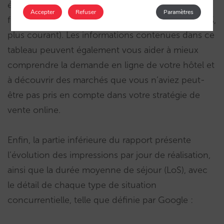
élevé (90 %, très mauvais résultat), presque deux
Accepter
Refuser
Paramètres
fois plus élevé que celui de son voisin suisse (50 %,
plus courant). Les informations contenues dans ce
tableau peuvent également vous aider à mieux
comprendre la demande en ligne de votre hôtel et
à découvrir des marchés que vous n’aviez peut-
être pas pris en compte dans votre stratégie de
vente online.
Enfin, la partie inférieure du rapport présente
l’évolution des impressions par jour de réalisation,
ainsi que la durée moyenne de séjour (LoS), avec
le détail de chaque type de situation
concurrentielle, telle que définie par Google :