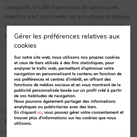
compétitif. Il suffit maintenant de savoir quels
marchés sont concernés, ce qu’indique le tableau
ci-dessous, qui donne tous les détails pertinents
par marché, y compris la durée moyenne de séjour
Gérer les préférences relatives aux
(LoS) demandée par les utilisateurs :
cookies
Sur notre site web, nous utilisons nos propres cookies
et ceux de tiers utilisés à des fins statistiques, pour
analyser le trafic web, permettant d'optimiser votre
navigation en personnalisant le contenu en fonction de
vos préférences et centres d'intérêt, en offrant des
fonctions de médias sociaux et en vous montrant de la
publicité personnalisée basée sur un profil créé à partir
de vos habitudes de navigation.
Nous pouvons également partager des informations
analytiques ou publicitaires avec des tiers.
Dans cet exemple,ce qui interpelle ce sont les
En cliquant
ici
, vous pouvez gérer votre consentement et
trouver plus d'informations sur les cookies que nous
États-Unis de par la grande différence moyenne
utilisons.
de prix (11 %) et l’Allemagne par son %Lose le plus