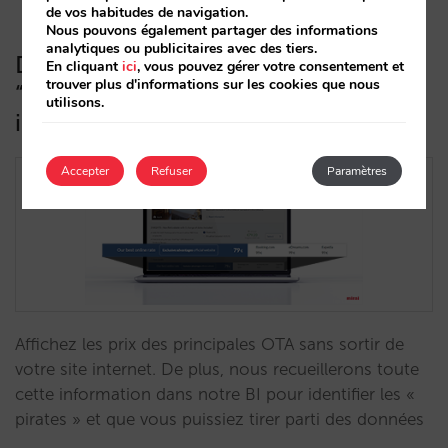
de vos habitudes de navigation.
Nous pouvons également partager des informations
analytiques ou publicitaires avec des tiers.
Découvrez notre nouveau module
En cliquant
ici
, vous pouvez gérer votre consentement et
trouver plus d'informations sur les cookies que nous
“Comparateur de Prix et Parité”
utilisons.
intégré au moteur de Mirai
Accepter
Refuser
Paramètres
Affichez les prix des principales OTA sans sortir de
votre site internet. De plus, nous recueillerons toute
cette information dans notre BI pour identifier les «
pirates » et que vous puissiez tirer parti des données
…