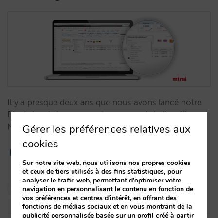
Il y a presque deux ans que nous avons lancé notre
BI, et depuis lors, nous n'avons cessé de l'améliorer.
Notre dernière version est maintenant disponible.…
Gérer les préférences relatives aux
cookies
Sur notre site web, nous utilisons nos propres cookies
et ceux de tiers utilisés à des fins statistiques, pour
analyser le trafic web, permettant d'optimiser votre
Isabel Rey
navigation en personnalisant le contenu en fonction de
26/01/2023
vos préférences et centres d'intérêt, en offrant des
fonctions de médias sociaux et en vous montrant de la
publicité personnalisée basée sur un profil créé à partir