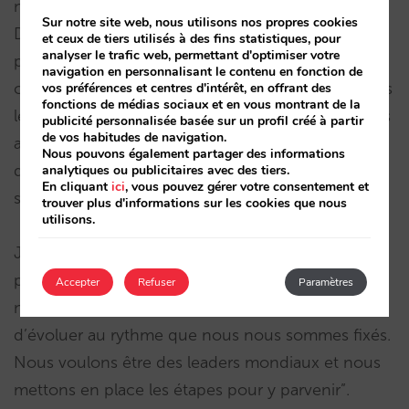
nous souhaitons en profiter », a déclaré Lucía
Sur notre site web, nous utilisons nos propres cookies
Dávila. Selon Patricia Camba, « il existe un grand
et ceux de tiers utilisés à des fins statistiques, pour
analyser le trafic web, permettant d'optimiser votre
potentiel dans la collaboration B2B. Le défi
navigation en personnalisant le contenu en fonction de
consiste à trouver les entreprises complémentaires
vos préférences et centres d'intérêt, en offrant des
fonctions de médias sociaux et en vous montrant de la
les plus intéressantes avec lesquelles conclure des
publicité personnalisée basée sur un profil créé à partir
de vos habitudes de navigation.
accords stratégiques qui nous aideront à nous
Nous pouvons également partager des informations
développer mutuellement et à faire progresser le
analytiques ou publicitaires avec des tiers.
En cliquant
ici
, vous pouvez gérer votre consentement et
secteur. »
trouver plus d'informations sur les cookies que nous
utilisons.
Javier Delgado, de son coté, affirme qu’avec « un
produit comme celui que nous avons et
Accepter
Refuser
Paramètres
notre formidable équipe, nous serons capable
d’évoluer au rythme que nous nous sommes fixés.
Nous voulons être des leaders mondiaux et nous
mettons en place les étapes pour y parvenir”.