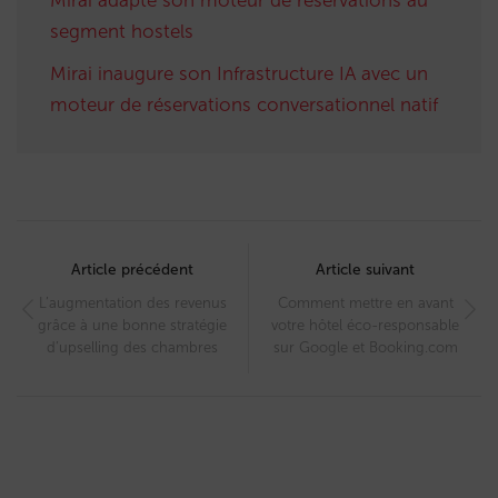
Mirai adapte son moteur de réservations au
segment hostels
Mirai inaugure son Infrastructure IA avec un
moteur de réservations conversationnel natif
Post
navigation
Article précédent
Article suivant
L’augmentation des revenus
Comment mettre en avant
grâce à une bonne stratégie
votre hôtel éco-responsable
d’upselling des chambres
sur Google et Booking.com