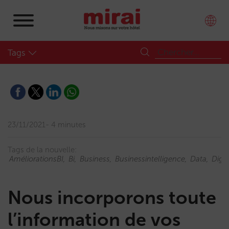
Tags
23/11/2021
4 minutes
Tags de la nouvelle:
AméliorationsBI
Bi
Business
Businessintelligence
Data
Digi
Nous incorporons toute
l’information de vos