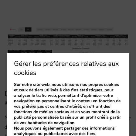
Gérer les préférences relatives aux
cookies
Sur notre site web, nous utilisons nos propres cookies
et ceux de tiers utilisés à des fins statistiques, pour
Détail des coûts et des revenus par canal et
analyser le trafic web, permettant d'optimiser votre
analyse des tendances
navigation en personnalisant le contenu en fonction de
vos préférences et centres d'intérêt, en offrant des
fonctions de médias sociaux et en vous montrant de la
Nous affichons de manière visuelle et très schématique le
publicité personnalisée basée sur un profil créé à partir
de vos habitudes de navigation.
détail des revenus générés par chaque canal, ainsi que
Nous pouvons également partager des informations
analytiques ou publicitaires avec des tiers.
leur part de marché et leur volume de ventes. Grâce à