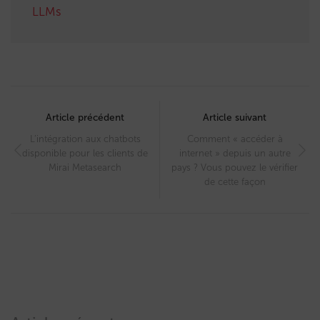
LLMs
Post
navigation
Article précédent
Article suivant
L’intégration aux chatbots
Comment « accéder à
disponible pour les clients de
internet » depuis un autre
Mirai Metasearch
pays ? Vous pouvez le vérifier
de cette façon