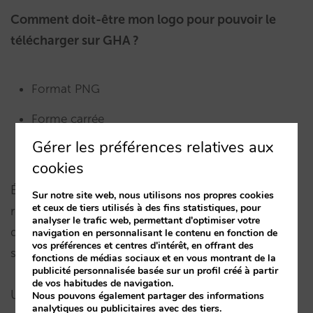
Comment doit-être mon logo pour pouvoir le
télécharger sur GHA ?
Format PNG
Forme carrée
Gérer les préférences relatives aux
Taille minimum 72 px X 72 px
cookies
Étant donné qu’il s’affiche en taille très
Sur notre site web, nous utilisons nos propres cookies
et ceux de tiers utilisés à des fins statistiques, pour
réduite, nous vous recommandons le même
analyser le trafic web, permettant d'optimiser votre
design de logo que vous avez en favicon sur votre
navigation en personnalisant le contenu en fonction de
vos préférences et centres d'intérêt, en offrant des
site web au lieu de logo complet.
fonctions de médias sociaux et en vous montrant de la
publicité personnalisée basée sur un profil créé à partir
de vos habitudes de navigation.
Une fois téléchargé, le logo sera actif au bout de
Nous pouvons également partager des informations
analytiques ou publicitaires avec des tiers.