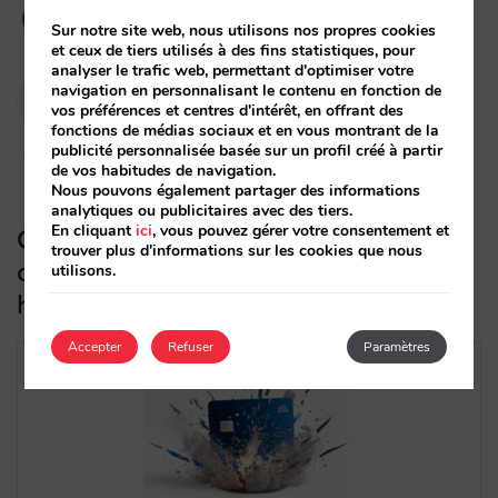
Sur notre site web, nous utilisons nos propres cookies
et ceux de tiers utilisés à des fins statistiques, pour
analyser le trafic web, permettant d'optimiser votre
Pablo Delgado
navigation en personnalisant le contenu en fonction de
vos préférences et centres d'intérêt, en offrant des
07/10/2025
fonctions de médias sociaux et en vous montrant de la
publicité personnalisée basée sur un profil créé à partir
de vos habitudes de navigation.
Nous pouvons également partager des informations
analytiques ou publicitaires avec des tiers.
En cliquant
ici
, vous pouvez gérer votre consentement et
Comment la nouvelle carte de crédit
trouver plus d'informations sur les cookies que nous
de Booking.com affectera-t-elle les
utilisons.
hôtels et leur canal direct ?
Accepter
Refuser
Paramètres