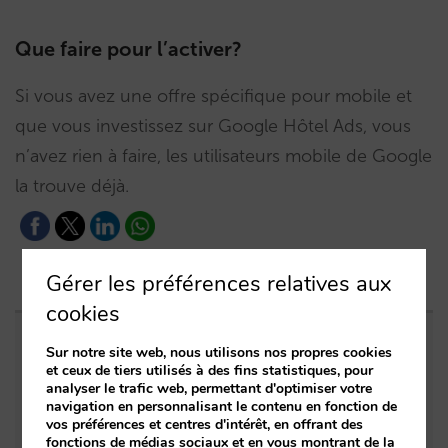
Que faire pour l’activer?
Si vous avez une offre spécifique pour mobile et
que vous investissez sur Google Hôtel Ads, vous
n’avez rien à faire, les utilisateurs mobile de Google
la trouve déjà.
Gérer les préférences relatives aux
cookies
Sur notre site web, nous utilisons nos propres cookies
Entrées apparentées
et ceux de tiers utilisés à des fins statistiques, pour
analyser le trafic web, permettant d'optimiser votre
Grupo Camino Real augmente son chiffre
navigation en personnalisant le contenu en fonction de
vos préférences et centres d'intérêt, en offrant des
d’affaires de 83 % et maximise le ROI grâce à
fonctions de médias sociaux et en vous montrant de la