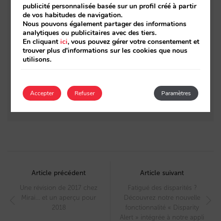
publicité personnalisée basée sur un profil créé à partir
Performance Max
de vos habitudes de navigation.
Nous pouvons également partager des informations
+25 % de revenus incrémentaux sur les
analytiques ou publicitaires avec des tiers.
métamoteurs : le cas d’ATELIER de Hoteles.
En cliquant
ici
, vous pouvez gérer votre consentement et
trouver plus d'informations sur les cookies que nous
Comment les utilisateurs sont passés de
utilisons.
l’inspiration à la réservation
Mirai, le premier moteur de réservation
Accepter
Refuser
Paramètres
d’hôtels en 3D natif
Post
navigation
Article précédent
Article suivant
Une révision de 2017 chez
Fatigué des disparités ?
Mirai… et un aperçu pour
Découvrez notre nouvelle
2018
fonctionnalité « Disparity
Alert » intégrée à notre appli