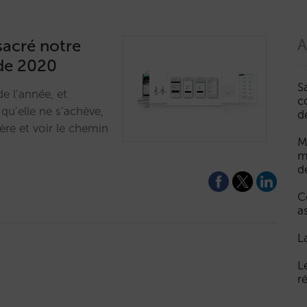
sacré notre
A
de 2020
S
e l’année, et
c
 qu’elle ne s’achève,
d
ière et voir le chemin
M
m
d
C
a
L
L
r