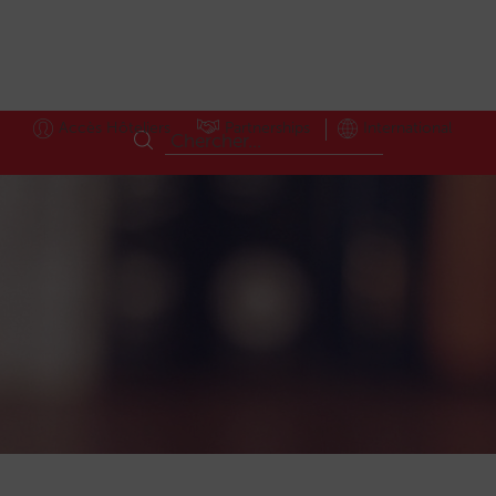
Accès Hôteliers
Partnerships
International