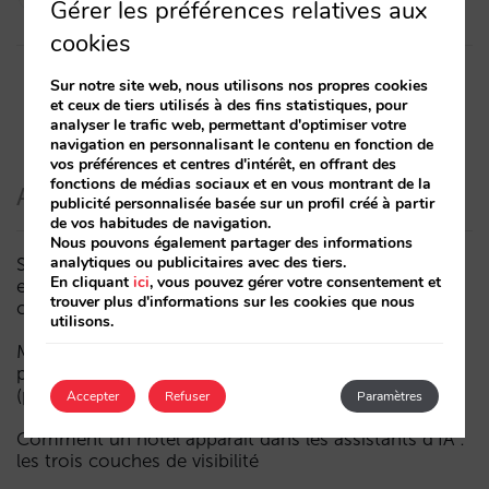
Gérer les préférences relatives aux
15/02/2023
cookies
Sur notre site web, nous utilisons nos propres cookies
et ceux de tiers utilisés à des fins statistiques, pour
analyser le trafic web, permettant d'optimiser votre
navigation en personnalisant le contenu en fonction de
vos préférences et centres d'intérêt, en offrant des
fonctions de médias sociaux et en vous montrant de la
Articles récents
publicité personnalisée basée sur un profil créé à partir
de vos habitudes de navigation.
Nous pouvons également partager des informations
analytiques ou publicitaires avec des tiers.
Sarai intègre le multi-room : réservations complexes
En cliquant
ici
, vous pouvez gérer votre consentement et
et demande à forte valeur, désormais aussi en
trouver plus d'informations sur les cookies que nous
conversation
utilisons.
Moins de campagnes, plus d’intelligence : manuel IA
pour actualiser le marketing digital de votre hôtel
(partie 1)
Accepter
Refuser
Paramètres
Comment un hôtel apparaît dans les assistants d’IA :
les trois couches de visibilité