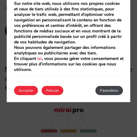
Sur notre site web, nous utilisons nos propres cookies
et ceux de tiers utilisés à des fins statistiques, pour
analyser le trafic web, permettant d'optimiser votre
navigation en personnalisant le contenu en fonction de
vos préférences et centres d'intérêt, en offrant des
amaialopez
fonctions de médias sociaux et en vous montrant de la
08/07/2024
publicité personnalisée basée sur un profil créé à partir
de vos habitudes de navigation.
Nous pouvons également partager des informations
analytiques ou publicitaires avec des tiers.
En cliquant
ici
, vous pouvez gérer votre consentement et
trouver plus d'informations sur les cookies que nous
Mirai Pro : la solution de vente directe
utilisons.
aux agences de voyages et aux
entreprises
Accepter
Refuser
Paramètres