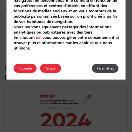
navigation en personnalisant le contenu en fonction de
vos préférences et centres d'intérêt, en offrant des
fonctions de médias sociaux et en vous montrant de la
publicité personnalisée basée sur un profil créé à partir
de vos habitudes de navigation.
Nous pouvons également partager des informations
Diego Varela
analytiques ou publicitaires avec des tiers.
28/01/2025
En cliquant
ici
, vous pouvez gérer votre consentement et
trouver plus d'informations sur les cookies que nous
utilisons.
Ce que nous avons fait en 2024 qui
Accepter
Refuser
Paramètres
peut améliorer votre quotidien