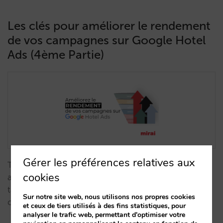
Les clés pour améliorer le rendement
de vos campagnes sur Google Hotel
Ads (4ème Partie)
Gérer les préférences relatives aux
Tirez parti au maximum de Google Hotel Ads en
cookies
augmentant votre visibilité, votre demande et vos
taux de participation, d'impression, de clic et de
Sur notre site web, nous utilisons nos propres cookies
conversion.…
et ceux de tiers utilisés à des fins statistiques, pour
analyser le trafic web, permettant d'optimiser votre