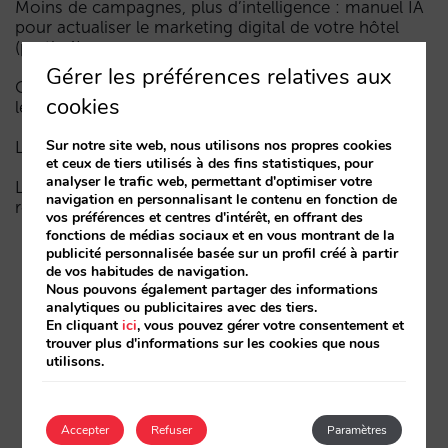
Moins de campagnes, plus d’intelligence : manuel IA
pour actualiser le marketing digital de votre hôtel
(partie 1)
Gérer les préférences relatives aux
Comment un hôtel apparaît dans les assistants d’IA :
cookies
les trois couches de visibilité
Sur notre site web, nous utilisons nos propres cookies
La fin de l’ère « Book on Metasearch »
et ceux de tiers utilisés à des fins statistiques, pour
analyser le trafic web, permettant d'optimiser votre
Le funnel dans l’IA est cassé. La clé pour le réparer
navigation en personnalisant le contenu en fonction de
réside dans la phase de considération
vos préférences et centres d'intérêt, en offrant des
fonctions de médias sociaux et en vous montrant de la
publicité personnalisée basée sur un profil créé à partir
de vos habitudes de navigation.
Nous pouvons également partager des informations
analytiques ou publicitaires avec des tiers.
En cliquant
ici
, vous pouvez gérer votre consentement et
trouver plus d'informations sur les cookies que nous
utilisons.
Accepter
Refuser
Paramètres