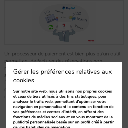
Un processeur de paiement est bien plus qu'un outil
permettant de facturer des réservations non
remboursables. Il existe de nombreuses alternatives
Gérer les préférences relatives aux
sur le marché et il n'est pas facile de faire un choix.
cookies
Dans cette liste, vous pouvez comparer les
différentes propositions pour trouver celle qui
Sur notre site web, nous utilisons nos propres cookies
et ceux de tiers utilisés à des fins statistiques, pour
convient le mieux à votre hôtel et qui est…
analyser le trafic web, permettant d'optimiser votre
navigation en personnalisant le contenu en fonction de
vos préférences et centres d'intérêt, en offrant des
1
fonctions de médias sociaux et en vous montrant de la
publicité personnalisée basée sur un profil créé à partir
de vos habitudes de navigation.