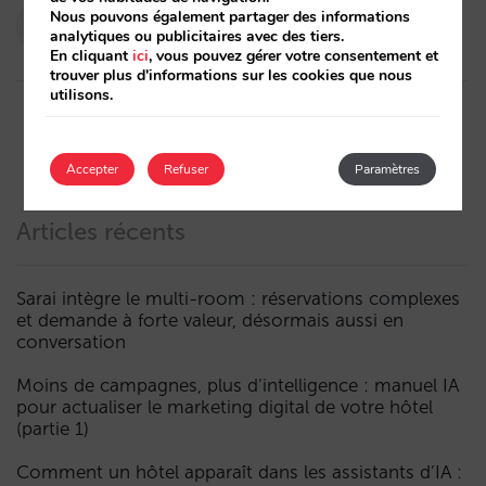
Pablo Delgado
Nous pouvons également partager des informations
analytiques ou publicitaires avec des tiers.
15/12/2020
En cliquant
ici
, vous pouvez gérer votre consentement et
trouver plus d'informations sur les cookies que nous
utilisons.
Accepter
Refuser
Paramètres
Articles récents
Sarai intègre le multi-room : réservations complexes
et demande à forte valeur, désormais aussi en
conversation
Moins de campagnes, plus d’intelligence : manuel IA
pour actualiser le marketing digital de votre hôtel
(partie 1)
Comment un hôtel apparaît dans les assistants d’IA :