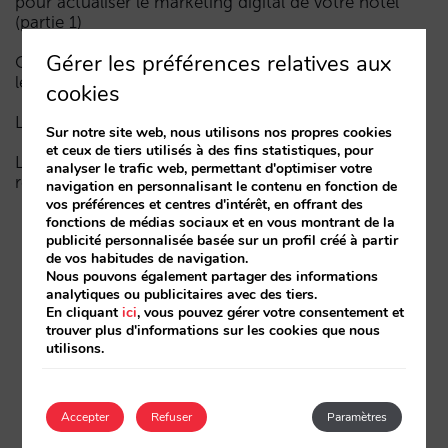
pour actualiser le marketing digital de votre hôtel
(partie 1)
Gérer les préférences relatives aux
Comment un hôtel apparaît dans les assistants d’IA :
les trois couches de visibilité
cookies
La fin de l’ère « Book on Metasearch »
Sur notre site web, nous utilisons nos propres cookies
et ceux de tiers utilisés à des fins statistiques, pour
Le funnel dans l’IA est cassé. La clé pour le réparer
analyser le trafic web, permettant d'optimiser votre
réside dans la phase de considération
navigation en personnalisant le contenu en fonction de
vos préférences et centres d'intérêt, en offrant des
fonctions de médias sociaux et en vous montrant de la
publicité personnalisée basée sur un profil créé à partir
de vos habitudes de navigation.
Nous pouvons également partager des informations
analytiques ou publicitaires avec des tiers.
En cliquant
ici
, vous pouvez gérer votre consentement et
trouver plus d'informations sur les cookies que nous
utilisons.
Accepter
Refuser
Paramètres