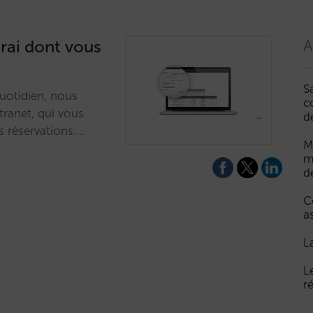
rai dont vous
A
S
 quotidien, nous
c
tranet, qui vous
d
s réservations.…
M
m
d
C
a
L
L
r