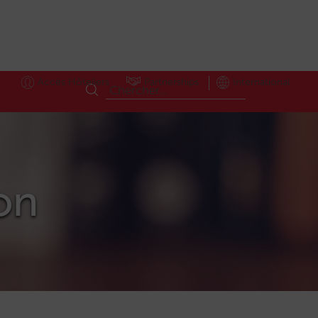
Accès Hôteliers
Partnerships
International
ion