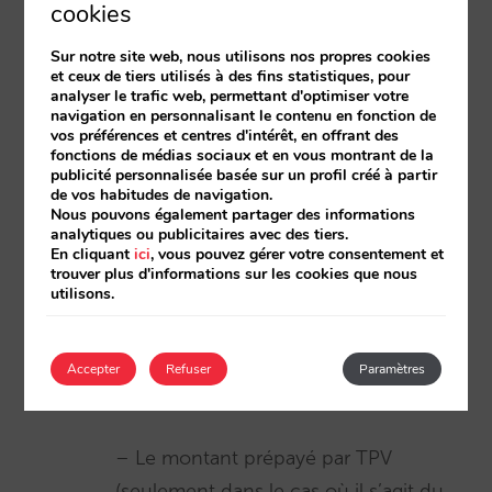
cookies
– Payment Type, en faisant la
Sur notre site web, nous utilisons nos propres cookies
différence entre : prépaiement,
et ceux de tiers utilisés à des fins statistiques, pour
paiement direct au check-in, paiement
analyser le trafic web, permettant d'optimiser votre
navigation en personnalisant le contenu en fonction de
direct au check-out, accord spécial,
vos préférences et centres d'intérêt, en offrant des
fonctions de médias sociaux et en vous montrant de la
paiement différé (uniquement avec
publicité personnalisée basée sur un profil créé à partir
Addon Payments), autres, etc.
de vos habitudes de navigation.
Nous pouvons également partager des informations
analytiques ou publicitaires avec des tiers.
En cliquant
ici
, vous pouvez gérer votre consentement et
– Payment Method, que ce soit TPV,
trouver plus d'informations sur les cookies que nous
carte, virement,
Criptan
…
Ici
, vous
utilisons.
pouvez voir les plateformes de
paiement avec lesquelles Mirai est
Accepter
Refuser
Paramètres
intégré.
– Le montant prépayé par TPV
(seulement dans le cas où il s’agit du