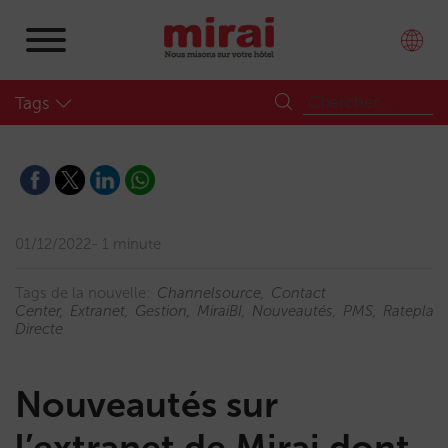
Tags
01/12/2022
1 minute
Tags de la nouvelle:
Channelsource
Contact
Center
Extranet
Gestion
MiraiBI
Nouveautés
PMS
Rateplan
Directe
Nouveautés sur
l’extranet de Mirai dont