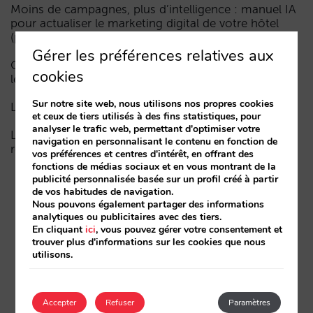
Moins de campagnes, plus d’intelligence : manuel IA
pour actualiser le marketing digital de votre hôtel
(partie 1)
Gérer les préférences relatives aux
Comment un hôtel apparaît dans les assistants d’IA :
cookies
les trois couches de visibilité
Sur notre site web, nous utilisons nos propres cookies
La fin de l’ère « Book on Metasearch »
et ceux de tiers utilisés à des fins statistiques, pour
analyser le trafic web, permettant d'optimiser votre
Le funnel dans l’IA est cassé. La clé pour le réparer
navigation en personnalisant le contenu en fonction de
réside dans la phase de considération
vos préférences et centres d'intérêt, en offrant des
fonctions de médias sociaux et en vous montrant de la
publicité personnalisée basée sur un profil créé à partir
de vos habitudes de navigation.
Nous pouvons également partager des informations
analytiques ou publicitaires avec des tiers.
En cliquant
ici
, vous pouvez gérer votre consentement et
trouver plus d'informations sur les cookies que nous
utilisons.
Accepter
Refuser
Paramètres