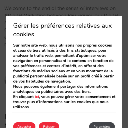
Welcome to the end of the series of interviews on
#Digital Marketing between Pau Siquier, our Digital
Marketing Director and Trevor Grant, Chief
Gérer les préférences relatives aux
Cheerleader at Revenue Hub.In this fourth and final
cookies
episode, we recap the entire journey around digital
marketing activity.…
Sur notre site web, nous utilisons nos propres cookies
et ceux de tiers utilisés à des fins statistiques, pour
analyser le trafic web, permettant d'optimiser votre
navigation en personnalisant le contenu en fonction de
vos préférences et centres d'intérêt, en offrant des
fonctions de médias sociaux et en vous montrant de la
publicité personnalisée basée sur un profil créé à partir
Pau Siquier
de vos habitudes de navigation.
26/10/2022
Nous pouvons également partager des informations
analytiques ou publicitaires avec des tiers.
En cliquant
ici
, vous pouvez gérer votre consentement et
trouver plus d'informations sur les cookies que nous
utilisons.
Le moteur de réservations de Mirai
maintenant disponible en 5 nouvelles
Accepter
Refuser
Paramètres