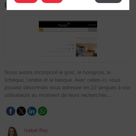
langues
Nous avons incorporé le grec, le hongrois, le
tchèque, l’arabe et le basque. Avec celles-ci, vous
pouvez désormais vous adresser en 22 langues à vos
utilisateurs au moment de leurs recherches.…
Isabel Rey