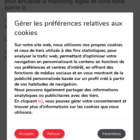
pour actualiser le marketing digital de votre hôtel
(partie 1)
Comment un hôtel apparaît dans les assistants d’IA :
Gérer les préférences relatives aux
les trois couches de visibilité
cookies
La fin de l’ère « Book on Metasearch »
Sur notre site web, nous utilisons nos propres cookies
et ceux de tiers utilisés à des fins statistiques, pour
Le funnel dans l’IA est cassé. La clé pour le réparer
analyser le trafic web, permettant d'optimiser votre
réside dans la phase de considération
navigation en personnalisant le contenu en fonction de
vos préférences et centres d'intérêt, en offrant des
fonctions de médias sociaux et en vous montrant de la
publicité personnalisée basée sur un profil créé à partir
de vos habitudes de navigation.
Nous pouvons également partager des informations
analytiques ou publicitaires avec des tiers.
En cliquant
ici
, vous pouvez gérer votre consentement et
trouver plus d'informations sur les cookies que nous
utilisons.
Accepter
Refuser
Paramètres