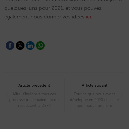
quelques-uns pour 2021, et vous pouvez
également nous donner vos idées
ici
.
Post
navigation
Article précédent
Article suivant
Mirai s’intègre à tous ces
Tout ce que nous avons
processeurs de paiement qui
développé en 2020 et ce sur
respectent la DSP2
quoi nous travaillons