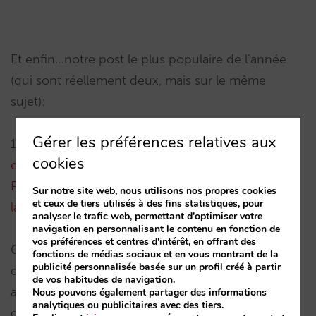
Et enfin…notre post le plus populaire de l’année
(qui sont réellement deux, mais sur le même
sujet):
Gérer les préférences relatives aux
1.
Qu’est-ce que Google Property Promotion Ads
cookies
et comment ça fonctionne ?
et
Pourquoi Google
Property Promotion Ads est une opportunité pour
Sur notre site web, nous utilisons nos propres cookies
et ceux de tiers utilisés à des fins statistiques, pour
la vente directe et une menace pour les OTA
analyser le trafic web, permettant d'optimiser votre
navigation en personnalisant le contenu en fonction de
vos préférences et centres d'intérêt, en offrant des
Cette nouvelle fonctionnalité de Google permet
fonctions de médias sociaux et en vous montrant de la
publicité personnalisée basée sur un profil créé à partir
de publier votre hôtel sur une position mise en
de vos habitudes de navigation.
avant dans les résultats de recherche par
Nous pouvons également partager des informations
analytiques ou publicitaires avec des tiers.
destination, une lecture obligatoire parce qu’elle