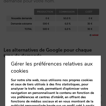
demande pour votre nom.
Les alternatives de Google pour chaque
type de demande
Gérer les préférences relatives aux
Demande “existante”
. Lorsqu’un client recherche
cookies
votre hôtel par son nom (et qu’il n’y a qu’un seul
Sur notre site web, nous utilisons nos propres cookies
résultat possible), Google présente votre fiche
et ceux de tiers utilisés à des fins statistiques, pour
analyser le trafic web, permettant d'optimiser votre
“My Business” avec un lien vers votre site web,
navigation en personnalisant le contenu en fonction de
ainsi que le module “Hotel Ads” qui est l’outil que
vos préférences et centres d'intérêt, en offrant des
fonctions de médias sociaux et en vous montrant de la
Google propose pour traiter ce type de demande.
publicité personnalisée basée sur un profil créé à partir