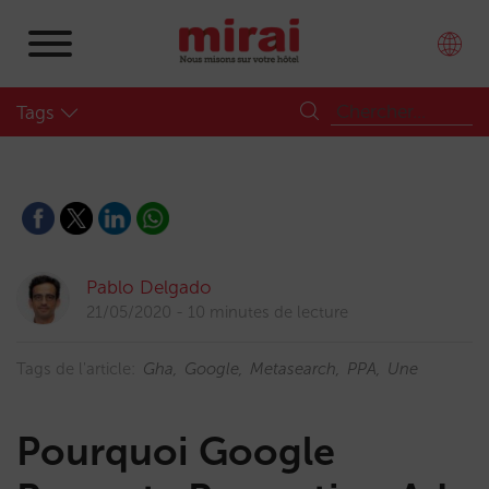
Tags
Pablo Delgado
21/05/2020
10 minutes de lecture
Tags de l'article:
Gha
Google
Metasearch
PPA
Une
Pourquoi Google