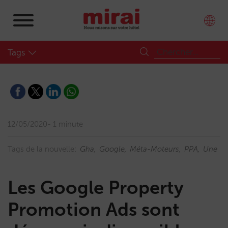
Tags
12/05/2020
1 minute
Tags de la nouvelle:
Gha
Google
Méta-Moteurs
PPA
Une
Les Google Property
Promotion Ads sont