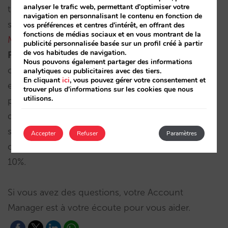
analyser le trafic web, permettant d'optimiser votre
travaillent avec notre moteur de réservations et
navigation en personnalisant le contenu en fonction de
sont actifs sur GHA que pour les clients
Mirai
vos préférences et centres d'intérêt, en offrant des
fonctions de médias sociaux et en vous montrant de la
Metasearch
, nous avons activé les campagnes de
publicité personnalisée basée sur un profil créé à partir
de vos habitudes de navigation.
Property Promotion Ads
via la modalité de
Nous pouvons également partager des informations
commission (Commission par séjour plus
analytiques ou publicitaires avec des tiers.
En cliquant
ici
, vous pouvez gérer votre consentement et
exactement), de telle sorte que vous n’avez donc
trouver plus d'informations sur les cookies que nous
utilisons.
pas à prévoir d’investissement et vous ne paierez
donc que pour les réservations réellement
séjournées à l’hôtel (hors annulations donc). La
Accepter
Refuser
Paramètres
commission de base que nous avons fixée est de
10%.
Si vous avez des questions, votre Account
Manager est à votre écoute pour vous aider.