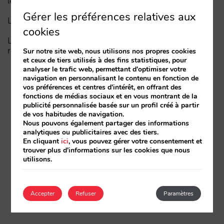
les trois couches de visibilité
Gérer les préférences relatives aux
La fin de l’ère « Book on Metasearch »
cookies
Le funnel dans l’IA est cassé. La clé pour le réparer
réside dans la phase de considération
Sur notre site web, nous utilisons nos propres cookies
et ceux de tiers utilisés à des fins statistiques, pour
analyser le trafic web, permettant d'optimiser votre
navigation en personnalisant le contenu en fonction de
vos préférences et centres d'intérêt, en offrant des
fonctions de médias sociaux et en vous montrant de la
publicité personnalisée basée sur un profil créé à partir
de vos habitudes de navigation.
Nous pouvons également partager des informations
analytiques ou publicitaires avec des tiers.
En cliquant
ici
, vous pouvez gérer votre consentement et
trouver plus d'informations sur les cookies que nous
utilisons.
Accepter
Refuser
Paramètres