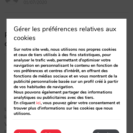
01/07/2020
Gérer les préférences relatives aux
Pourquoi votre hôtel ou chaîne
cookies
devrait avoir un club de fidélité
Sur notre site web, nous utilisons nos propres cookies
et ceux de tiers utilisés à des fins statistiques, pour
analyser le trafic web, permettant d'optimiser votre
navigation en personnalisant le contenu en fonction de
vos préférences et centres d'intérêt, en offrant des
fonctions de médias sociaux et en vous montrant de la
publicité personnalisée basée sur un profil créé à partir
de vos habitudes de navigation.
Nous pouvons également partager des informations
analytiques ou publicitaires avec des tiers.
En cliquant
ici
, vous pouvez gérer votre consentement et
trouver plus d'informations sur les cookies que nous
Un club de fidélité signifie une nouvelle norme dans
utilisons.
la vente directe et le client commence à s'y habituer.
Votre chaîne devrait-elle en avoir un ? De plus, les
hôtels indépendants devraient-ils également y