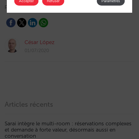
Accepter
Refuser
Paramètres
participer ?…
César López
01/07/2020
Articles récents
Sarai intègre le multi-room : réservations complexes
et demande à forte valeur, désormais aussi en
conversation