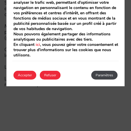
analyser le trafic web, permettant d'optimiser votre
Sarai intègre le multi-room : réservations complexes
navigation en personnalisant le contenu en fonction de
et demande à forte valeur, désormais aussi en
vos préférences et centres d'intérêt, en offrant des
conversation
fonctions de médias sociaux et en vous montrant de la
publicité personnalisée basée sur un profil créé à partir
Moins de campagnes, plus d’intelligence : manuel IA
de vos habitudes de navigation.
pour actualiser le marketing digital de votre hôtel
Nous pouvons également partager des informations
(partie 1)
analytiques ou publicitaires avec des tiers.
En cliquant
ici
, vous pouvez gérer votre consentement et
Comment un hôtel apparaît dans les assistants d’IA :
trouver plus d'informations sur les cookies que nous
utilisons.
les trois couches de visibilité
La fin de l’ère « Book on Metasearch »
Accepter
Refuser
Paramètres
Le funnel dans l’IA est cassé. La clé pour le réparer
réside dans la phase de considération