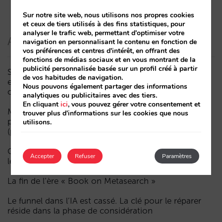
Sur notre site web, nous utilisons nos propres cookies
et ceux de tiers utilisés à des fins statistiques, pour
analyser le trafic web, permettant d'optimiser votre
Articles récents
navigation en personnalisant le contenu en fonction de
vos préférences et centres d'intérêt, en offrant des
fonctions de médias sociaux et en vous montrant de la
publicité personnalisée basée sur un profil créé à partir
Sarai intègre le multi-room : réservations complexes
de vos habitudes de navigation.
et demande à forte valeur, désormais aussi en
Nous pouvons également partager des informations
conversation
analytiques ou publicitaires avec des tiers.
En cliquant
ici
, vous pouvez gérer votre consentement et
Moins de campagnes, plus d’intelligence : manuel IA
trouver plus d'informations sur les cookies que nous
pour actualiser le marketing digital de votre hôtel
utilisons.
(partie 1)
Comment un hôtel apparaît dans les assistants d’IA :
Accepter
Refuser
Paramètres
les trois couches de visibilité
La fin de l’ère « Book on Metasearch »
Le funnel dans l’IA est cassé. La clé pour le réparer
réside dans la phase de considération