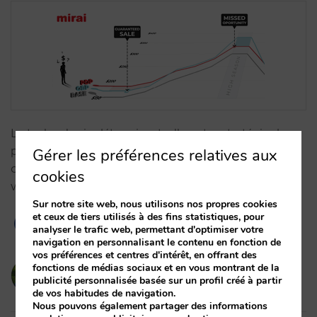
La technologie détermine-t-elle votre stratégie de
prix ? Nous analysons comment l'architecture de
Gérer les préférences relatives aux
connectivité (PDP vs OBP) influence le contrôle de
cookies
vos revenus hôteliers.…
Sur notre site web, nous utilisons nos propres cookies
et ceux de tiers utilisés à des fins statistiques, pour
analyser le trafic web, permettant d'optimiser votre
navigation en personnalisant le contenu en fonction de
vos préférences et centres d'intérêt, en offrant des
fonctions de médias sociaux et en vous montrant de la
victorcabrera
publicité personnalisée basée sur un profil créé à partir
03/02/2026
de vos habitudes de navigation.
Nous pouvons également partager des informations