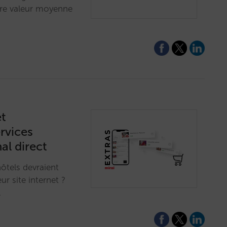
otre valeur moyenne
et
ervices
al direct
hôtels devraient
r site internet ?
…