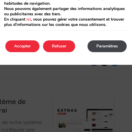
 : améliorez la
habitudes de navigation.
Nous pouvons également partager des informations analytiques
ce à une
ou publicitaires avec des tiers.
En cliquant
ici
, vous pouvez gérer votre consentement et trouver
plus d'informations sur les cookies que nous utilisons.
ériences
bres grâce à la
Accepter
Refuser
Paramètres
stème de
rai
s de notre système
 configurer une