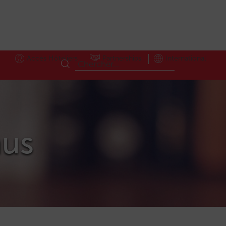
Accès Hôteliers
Partnerships
International
nus