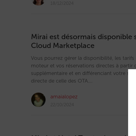
18/12/2024
Mirai est désormais disponible 
Cloud Marketplace
Vous pourrez gérer la disponibilité, les tarifs 
moteur et vos réservations directes à partir 
supplémentaire et en différenciant votre str
directe de celle des OTA.…
amaialopez
22/10/2024