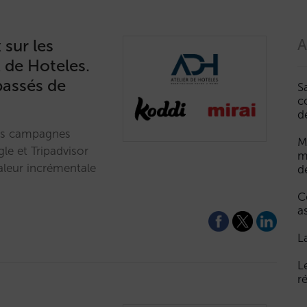
sur les
A
 de Hoteles.
passés de
S
c
d
 les campagnes
M
le et Tripadvisor
m
aleur incrémentale
d
C
a
L
L
r