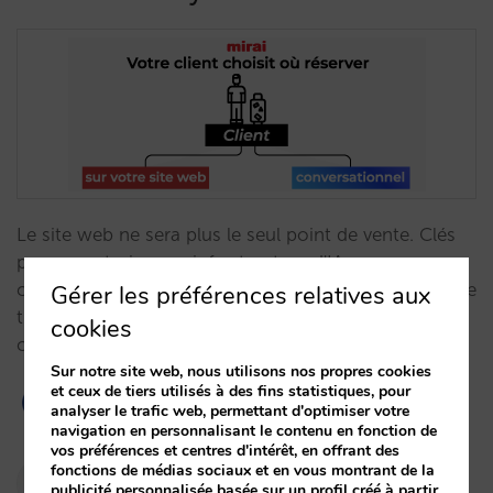
Le site web ne sera plus le seul point de vente. Clés
pour construire une infrastructure d'IA
conversationnelle vous permettant de vendre là où se
Gérer les préférences relatives aux
trouve le client : de la navigation traditionnelle à la
cookies
conversation.…
Sur notre site web, nous utilisons nos propres cookies
et ceux de tiers utilisés à des fins statistiques, pour
analyser le trafic web, permettant d'optimiser votre
navigation en personnalisant le contenu en fonction de
vos préférences et centres d'intérêt, en offrant des
fonctions de médias sociaux et en vous montrant de la
Pablo Delgado
publicité personnalisée basée sur un profil créé à partir