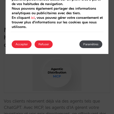
24/03/2026
de vos habitudes de navigation.
Nous pouvons également partager des informations
analytiques ou publicitaires avec des tiers.
En cliquant
ici
, vous pouvez gérer votre consentement et
trouver plus d'informations sur les cookies que nous
utilisons.
MCP : la couche qui connecte votre
hôtel à la nouvelle génération
d’agents d’IA
Accepter
Refuser
Paramètres
Vos clients réservent déjà via des agents tels que
ChatGPT. Avec MCP, les agents d'IA gèrent votre
inventaire et vos prix directement, en effectuant des