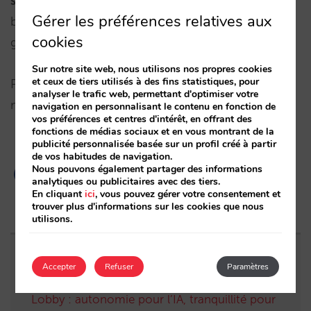
sur trivago
). Si c’est votre cas, vous pourrez
Gérer les préférences relatives aux
bénéficier du trafic et des réservations que
cookies
génèrent les Free Booking Links.
Sur notre site web, nous utilisons nos propres cookies
et ceux de tiers utilisés à des fins statistiques, pour
Pour toute question, contactez votre account
analyser le trafic web, permettant d'optimiser votre
manager.
navigation en personnalisant le contenu en fonction de
vos préférences et centres d'intérêt, en offrant des
fonctions de médias sociaux et en vous montrant de la
publicité personnalisée basée sur un profil créé à partir
de vos habitudes de navigation.
Nous pouvons également partager des informations
analytiques ou publicitaires avec des tiers.
En cliquant
ici
, vous pouvez gérer votre consentement et
trouver plus d'informations sur les cookies que nous
utilisons.
Entrées apparentées
Accepter
Refuser
Paramètres
Lobby : autonomie pour l’IA, tranquillité pour