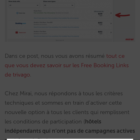
Dans ce post, nous vous avons résumé
tout ce
que vous devez savoir sur les Free Booking Links
de trivago
.
Chez Mirai, nous répondons à tous les critères
techniques et sommes en train d’activer cette
nouvelle option à tous les clients qui remplissent
les conditions de participation (
hôtels
indépendants qui n’ont pas de campagnes actives