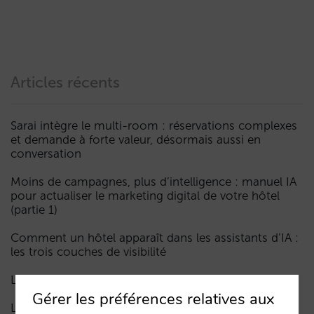
Articles récents
Sarai intègre le multi-room : réservations complexes
et demande à forte valeur, désormais aussi en
conversation
Moins de campagnes, plus d’intelligence : manuel IA
pour actualiser le marketing digital de votre hôtel
(partie 1)
Comment un hôtel apparaît dans les assistants d’IA :
les trois couches de visibilité
La fin de l’ère « Book on Metasearch »
Gérer les préférences relatives aux
Le funnel dans l’IA est cassé. La clé pour le réparer