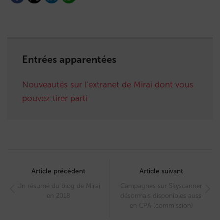
Entrées apparentées
Nouveautés sur l’extranet de Mirai dont vous
pouvez tirer parti
Post
navigation
Article précédent
Article suivant
Un résumé du blog de Mirai
Campagnes sur Skyscanner
en 2018
désormais disponibles aussi
en CPA (commission)