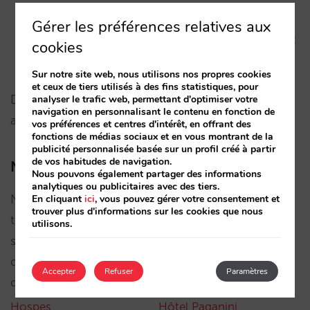
Nous les avons également
migrées à https et
Gérer les préférences relatives aux
http2
, en les dotant d’une plus grande sécurité et
cookies
rapidité, respectivement.
Sur notre site web, nous utilisons nos propres cookies
et ceux de tiers utilisés à des fins statistiques, pour
D’autre part, nous avons réalisé des intégrations
analyser le trafic web, permettant d'optimiser votre
navigation en personnalisant le contenu en fonction de
avec des chatbots leader comme
Quicktext
.
vos préférences et centres d'intérêt, en offrant des
fonctions de médias sociaux et en vous montrant de la
publicité personnalisée basée sur un profil créé à partir
de vos habitudes de navigation.
Nouveaux sites web d’hôtels et de chaînes
Nous pouvons également partager des informations
analytiques ou publicitaires avec des tiers.
Nous souhaiterions également mettre en avant le
En cliquant
ici
, vous pouvez gérer votre consentement et
trouver plus d'informations sur les cookies que nous
travail réalisé en
design web
, et duquel nous
utilisons.
sommes très satisfaits. Nous vous laissons ici
quelques exemples aussi bien de chaînes que
Accepter
Refuser
Paramètres
d’hôtels indépendants.
Hospes
Hôtel Paganini