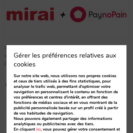
Paynopain décrit ce que l'intégration avec Mirai
Gérer les préférences relatives aux
implique et comment les hôtels peuvent en
cookies
bénéficier.…
Sur notre site web, nous utilisons nos propres cookies
et ceux de tiers utilisés à des fins statistiques, pour
analyser le trafic web, permettant d'optimiser votre
navigation en personnalisant le contenu en fonction de
vos préférences et centres d'intérêt, en offrant des
fonctions de médias sociaux et en vous montrant de la
Isabel Rey
publicité personnalisée basée sur un profil créé à partir
24/02/2021
de vos habitudes de navigation.
Nous pouvons également partager des informations
analytiques ou publicitaires avec des tiers.
En cliquant
ici
, vous pouvez gérer votre consentement et