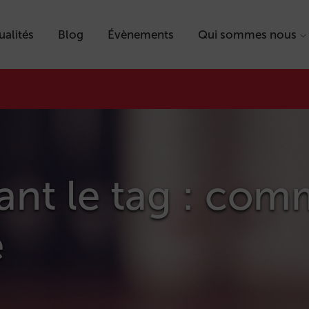
ualités
Blog
Évènements
Qui sommes nous
tant le tag : co
e