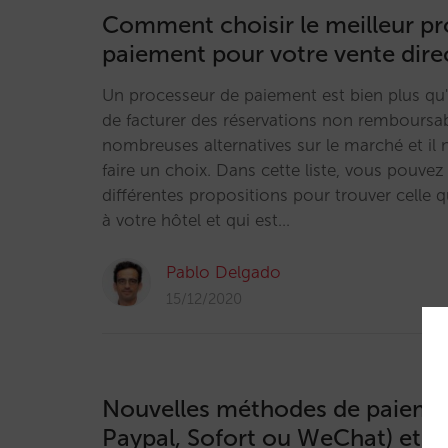
Comment choisir le meilleur p
paiement pour votre vente dire
Un processeur de paiement est bien plus qu'
de facturer des réservations non remboursabl
nombreuses alternatives sur le marché et il n
faire un choix. Dans cette liste, vous pouve
différentes propositions pour trouver celle 
à votre hôtel et qui est…
Pablo Delgado
15/12/2020
Nouvelles méthodes de paiemen
Paypal, Sofort ou WeChat) et 