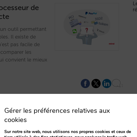
L
rocesseur de
r
cte
un outil permettant
es. Il existe de
'est pas facile de
z comparer les
qui convient le mieux
1
Gérer les préférences relatives aux
cookies
t (Apple Pay,
Sur notre site web, nous utilisons nos propres cookies et ceux de
paiement