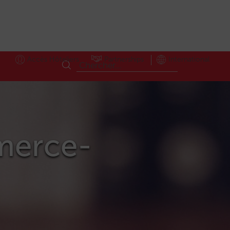
Accès Hôteliers
Partnerships
International
mmerce-