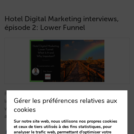
Hotel Digital Marketing interviews,
épisode 2: Lower Funnel
Pau Siquier and Trevor Grant look specifically at the
Gérer les préférences relatives aux
lower funnel: What is it, why is it so important and
cookies
why is it possibly the most effective way of traffic
acquisition for the hotels.…
Sur notre site web, nous utilisons nos propres cookies
et ceux de tiers utilisés à des fins statistiques, pour
analyser le trafic web, permettant d'optimiser votre