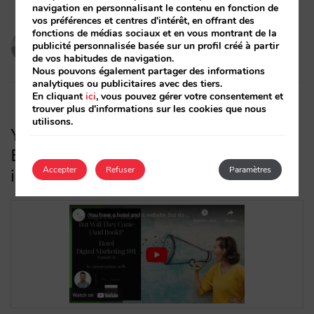
navigation en personnalisant le contenu en fonction de
vos préférences et centres d'intérêt, en offrant des
fonctions de médias sociaux et en vous montrant de la
Pau Siquier
publicité personnalisée basée sur un profil créé à partir
de vos habitudes de navigation.
27/09/2022
Nous pouvons également partager des informations
analytiques ou publicitaires avec des tiers.
En cliquant
ici
, vous pouvez gérer votre consentement et
trouver plus d'informations sur les cookies que nous
utilisons.
You Might Have Built It, But Will They
Book? Hotel Digital Marketing
Accepter
Refuser
Paramètres
interviews, épisode 1