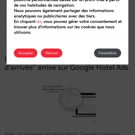
de vos habitudes de navigation.
Nous pouvons également partager des informations
analytiques ou publicitaires avec des tiers.
Pablo Sánchez
En cliquant
ici
, vous pouvez gérer votre consentement et
23/11/2021
trouver plus d'informations sur les cookies que nous
utilisons.
Accepter
Refuser
Paramètres
Le tant attendu multiplicateur “date
d’arrivée” arrive sur Google Hotel Ads
Avec ce nouveau multiplicateur, Google continue