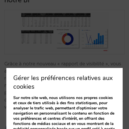
Grâce à notre nouveau « rapport de visibilité », vous
aurez une vision détaillée des investissements et des
Gérer les préférences relatives aux
retours de vos campagnes sur les canaux de
cookies
marketing en ligne : plus d’immédiateté et de temps
pour analyser les données, prendre les meilleures
Sur notre site web, nous utilisons nos propres cookies
décisions et continuer à optimiser vos campagnes et
et ceux de tiers utilisés à des fins statistiques, pour
vos ventes directes.…
analyser le trafic web, permettant d'optimiser votre
navigation en personnalisant le contenu en fonction de
vos préférences et centres d'intérêt, en offrant des
fonctions de médias sociaux et en vous montrant de la
publicité personnalisée basée sur un profil créé à partir